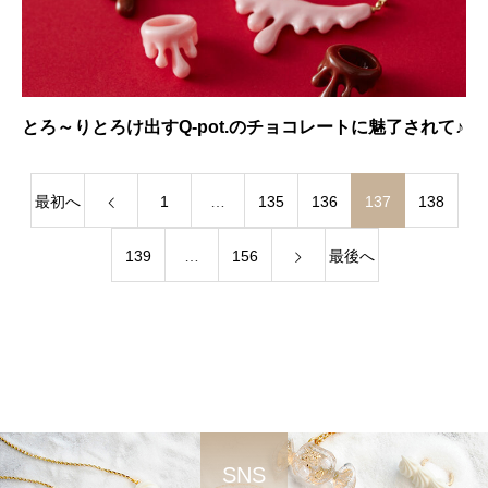
とろ～りとろけ出すQ-pot.のチョコレートに魅了されて♪
最初へ
1
…
135
136
137
138
139
…
156
最後へ
SNS