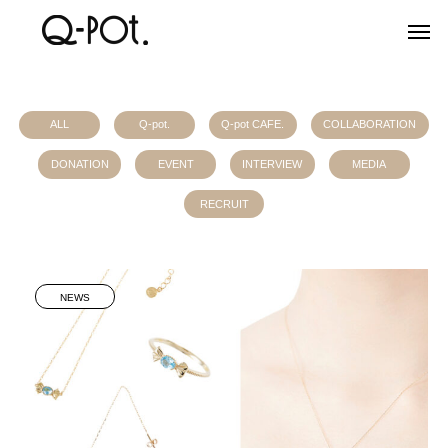
ALL
Q-pot.
Q-pot CAFE.
COLLABORATION
DONATION
EVENT
INTERVIEW
MEDIA
RECRUIT
NEWS