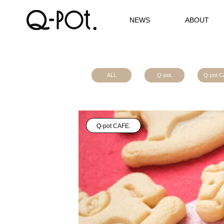
NEWS
ABOUT
ALL
Q-pot.
Q-pot C
Q-pot CAFE.