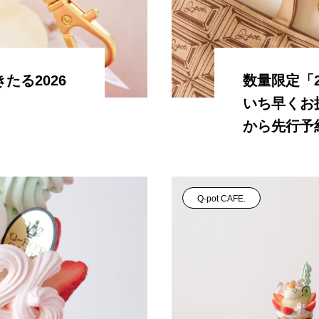
たる2026
数量限定「20
いち早くお披
から先行予
Q-pot CAFE.