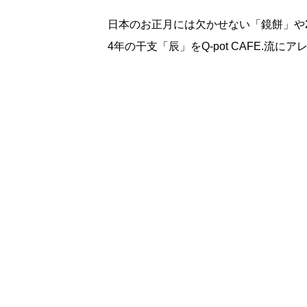
12月26日(火)～1月5日(金)で登場！
日本のお正月には欠かせない「鏡餅」や2
4年の干支「辰」をQ-pot CAFE.流にア
ジ！/キューポットカフェ