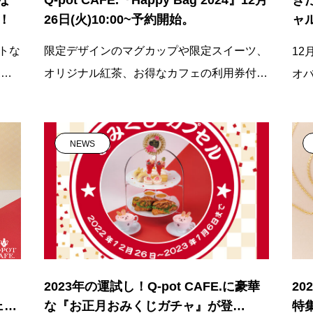
！
26日(火)10:00~予約開始。
ャル
発
トな
限定デザインのマグカップや限定スイーツ、
12
ポッ
オリジナル紅茶、お得なカフェの利用券付
オ
き！豪華な中身をご紹介★/キューポットカ
フェ
NEWS
2023年の運試し！Q-pot CAFE.に豪華
20
ェが
な『お正月おみくじガチャ』が登
特