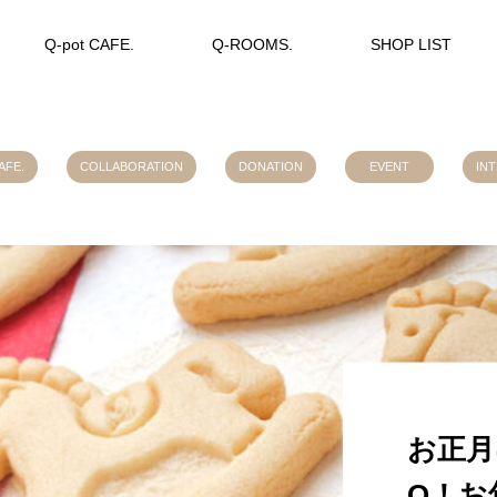
Q-pot CAFE.
Q-ROOMS.
SHOP LIST
AFE.
COLLABORATION
DONATION
EVENT
IN
お正月は
O！お