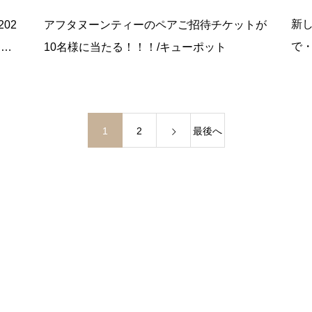
場！！
新
02
アフタヌーンティーのペアご招待チケットが
で・
レン
10名様に当たる！！！/キューポット
1
2
最後へ