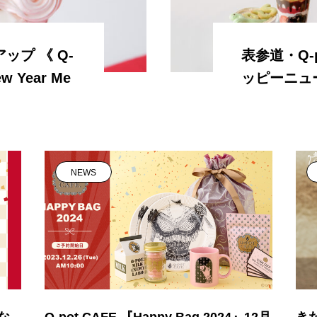
プ 《 Q-
表参道・Q-p
ew Year Me
ッピーニュ
NEWS
華な
Q-pot CAFE.『Happy Bag 2024』12月
き