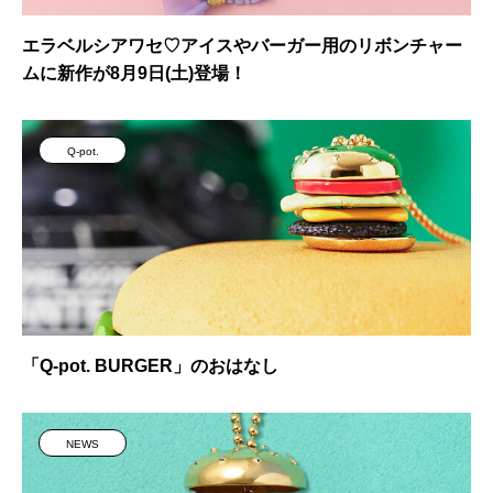
エラベルシアワセ♡アイスやバーガー用のリボンチャー
ムに新作が8月9日(土)登場！
Q-pot.
「Q-pot. BURGER」のおはなし
NEWS