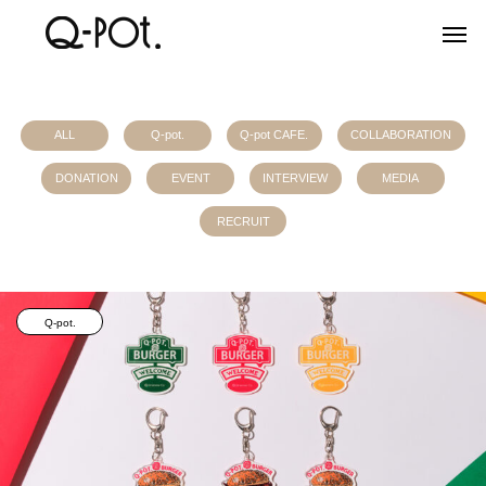
ALL
Q-pot.
Q-pot CAFE.
COLLABORATION
DONATION
EVENT
INTERVIEW
MEDIA
RECRUIT
Q-pot.