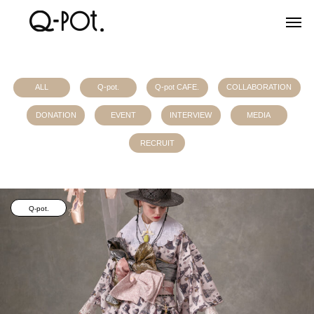
ALL
Q-pot.
Q-pot CAFE.
COLLABORATION
DONATION
EVENT
INTERVIEW
MEDIA
RECRUIT
Q-pot.