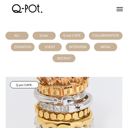
ALL
Q-pot.
Q-pot CAFE.
COLLABORATION
DONATION
EVENT
INTERVIEW
MEDIA
RECRUIT
Q-pot CAFE.