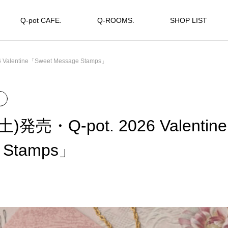
Q-pot CAFE.
Q-ROOMS.
SHOP LIST
Valentine「Sweet Message Stamps」
)発売・Q-pot. 2026 Valentin
 Stamps」