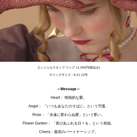
エンジェルスタンプ リング 11,000円(税込み)
※リングサイズ：9.11.13号
～Message～
Heart： 情熱的な愛。
Angel： 「いつもあなたのそばに」という守護。
Rose： 「永遠に変わらぬ愛」という誓い。
Flower Garden： 「喜びあふれる日々を」という祝福。
Cherry：最高のパートナーシップ。