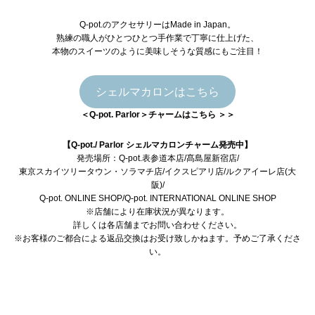
Q-pot.のアクセサリーはMade in Japan。
熟練の職人がひとつひとつ手作業で丁寧に仕上げた、
本物のスイーツのように美味しそうな質感にもご注目！
シェルマカロンはこちら
＜Q-pot. Parlor＞チャームはこちら ＞＞
【Q-pot./ Parlor シェルマカロンチャーム発売中】
発売場所：
Q-pot.表参道本店/髙島屋新宿店/
東京スカイツリータウン・ソラマチ店/イクスピアリ店/ルクアイーレ店(大
阪)/
Q-pot. ONLINE SHOP
/
Q-pot. INTERNATIONAL ONLINE SHOP
※店舗により在庫状況が異なります。
詳しくは各店舗までお問い合わせください。
※お客様のご都合による返品交換はお受け致しかねます。予めご了承くださ
い。
Instagram
X
YouTube
メール