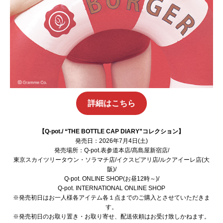
詳細はこちら
【Q-pot./ “THE BOTTLE CAP DIARY”コレクション】
発売日：2026年7月4日(土)
発売場所：
Q-pot.表参道本店/髙島屋新宿店/
東京スカイツリータウン・ソラマチ店/イクスピアリ店/ルクアイーレ店(大
阪)/
Q-pot. ONLINE SHOP(お昼12時～)
/
Q-pot. INTERNATIONAL ONLINE SHOP
※発売初日はお一人様各アイテム各１点までのご購入とさせていただきま
す。
※発売初日のお取り置き・お取り寄せ、配送依頼はお受け致しかねます。