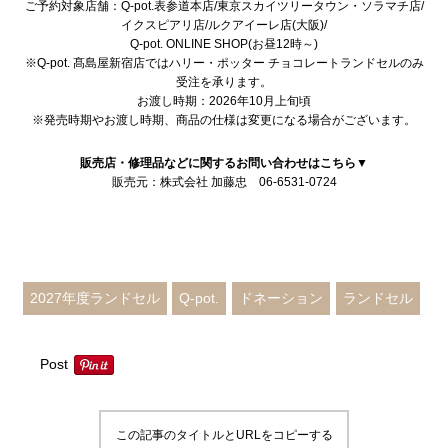
ご予約対象店舗：
Q-pot.表参道本店/東京スカイツリータウン・ソラマチ店/
イクスピアリ店/ルクアイーレ店(大阪)/
Q-pot. ONLINE SHOP(お昼12時～)
※Q-pot. 髙島屋新宿店ではハリー・ポッター チョコレートランドセルのみ
受注を承ります。
お渡し時期：2026年10月上旬頃
※発売時期やお渡し時期、商品の仕様は変更になる場合がございます。
販売店・修理品などに関するお問い合わせはこちら▼
販売元：株式会社 加藤忠 06-6531-0724
Instagram
X
YouTube
メール
2027年度ランドセル
Q-pot.
ドネーション
ランドセル
Post
この記事のタイトルとURLをコピーする