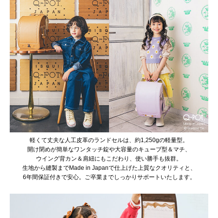
軽くて丈夫な人工皮革のランドセルは、約1,250gの軽量型。
開け閉めが簡単なワンタッチ錠や大容量のキューブ型＆マチ、
ウイング背カン＆肩紐にもこだわり、使い勝手も抜群。
生地から縫製までMade in Japanで仕上げた上質なクオリティと、
6年間保証付きで安心。ご卒業までしっかりサポートいたします。