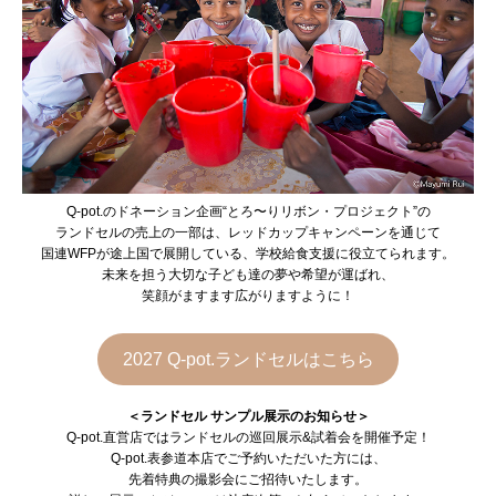
Q-pot.のドネーション企画“とろ〜りリボン・プロジェクト”の
ランドセルの売上の一部は、レッドカップキャンペーンを通じて
国連WFPが途上国で展開している、学校給食支援に役立てられます。
未来を担う大切な子ども達の夢や希望が運ばれ、
笑顔がますます広がりますように！
2027 Q-pot.ランドセルはこちら
＜ランドセル サンプル展示のお知らせ＞
Q-pot.直営店ではランドセルの巡回展示&試着会を開催予定！
Q-pot.表参道本店でご予約いただいた方には、
先着特典の撮影会にご招待いたします。