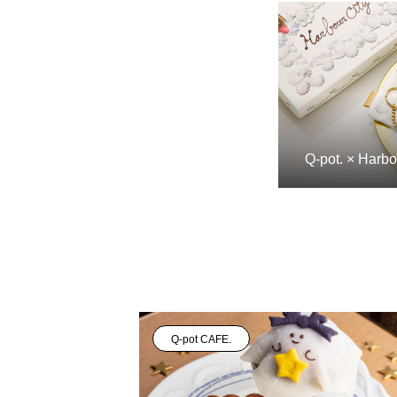
Q-pot. × Harbo
Q-pot CAFE.