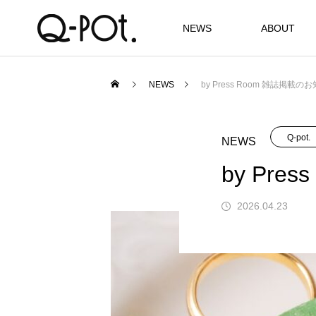
NEWS
ABOUT
NEWS
by Press Room 雑誌掲載の
Q-pot.
NEWS
by Pr
2026.04.23