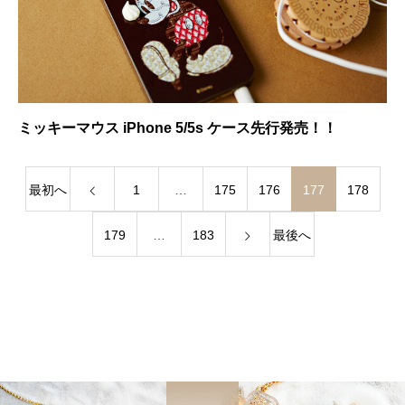
ミッキーマウス iPhone 5/5s ケース先行発売！！
最初へ
1
…
175
176
177
178
179
…
183
最後へ