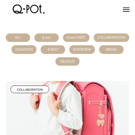
ALL
Q-pot.
Q-pot CAFE.
COLLABORATION
DONATION
EVENT
INTERVIEW
MEDIA
RECRUIT
COLLABORATION