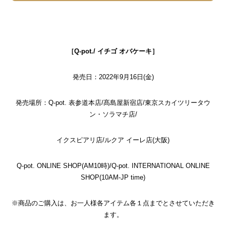
［Q-pot./ イチゴ オバケーキ］
発売日：2022年9月16日(金)
発売場所：
Q-pot. 表参道本店/髙島屋新宿店/東京スカイツリータウ
ン・ソラマチ店/
イクスピアリ店/ルクア イーレ店(大阪)
Q-pot. ONLINE SHOP(AM10時)
/
Q-pot. INTERNATIONAL ONLINE
SHOP(10AM-JP time)
※商品のご購入は、お一人様各アイテム各１点までとさせていただき
ます。