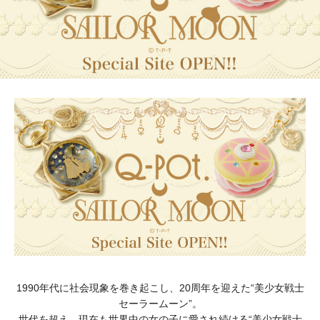
1990年代に社会現象を巻き起こし、20周年を迎えた“
美
少女
戦士
セーラームーン
”。
世代を超え、現在も世界中の女の子に愛され続ける“
美
少女
戦士