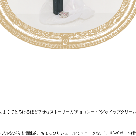
あまくてとろけるほど幸せなストーリーの”チョコレート”や”ホイップクリーム
ンプルながらも個性的、ちょっぴりシュールでユニークな、“アリ”や”ボーン(骨)