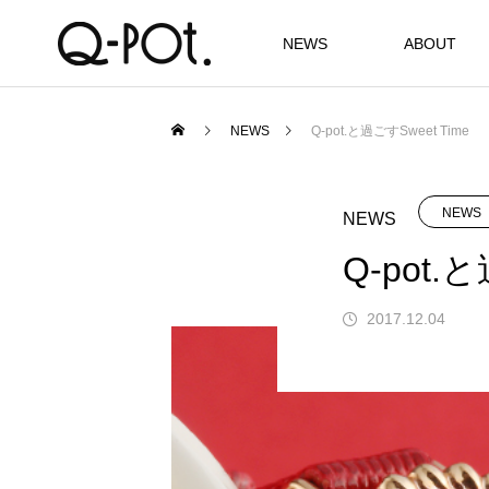
NEWS
ABOUT
NEWS
Q-pot.と過ごすSweet Time
NEWS
NEWS
Q-pot.
2017.12.04