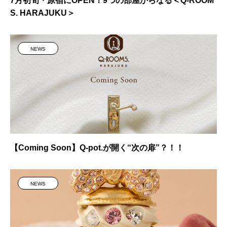
7月初旬・原宿にOPEN！9つの部屋からなる＜Q-ROOM
S. HARAJUKU＞
NEWS
【Coming Soon】Q-pot.が開く“次の扉”？！！
NEWS