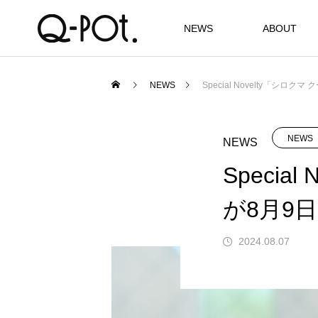
NEWS
ABOUT
NEWS
Special Novelty「シロ
NEWS
NEWS
Speci
が8月9日
2024.08.07