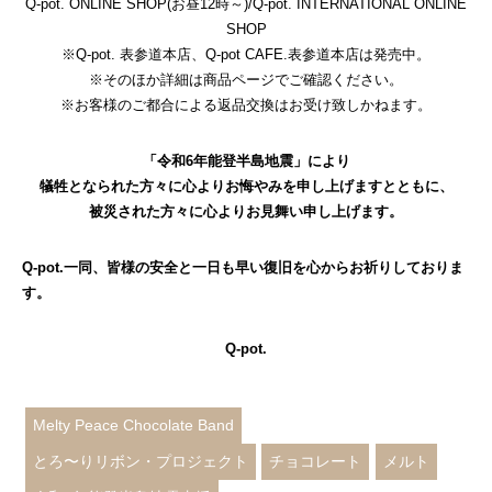
Q-pot. ONLINE SHOP(お昼12時～)
/
Q-pot. INTERNATIONAL ONLINE
SHOP
※Q-pot. 表参道本店、Q-pot CAFE.表参道本店は発売中。
※そのほか詳細は商品ページでご確認ください。
※お客様のご都合による返品交換はお受け致しかねます。
「令和6年能登半島地震」により
犠牲となられた方々に心よりお悔やみを申し上げますとともに、
被災された方々に心よりお見舞い申し上げます。
Q-pot.一同、皆様の安全と一日も早い復旧を心からお祈りしておりま
す。
Q-pot.
Melty Peace Chocolate Band
とろ〜りリボン・プロジェクト
チョコレート
メルト