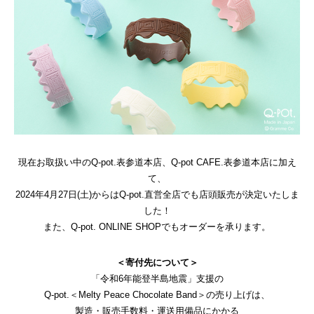
現在お取扱い中のQ-pot.表参道本店、Q-pot CAFE.表参道本店に加え
て、
2024年4月27日(土)からは
Q-pot.直営全店
でも店頭販売が決定いたしま
した！
また、Q-pot. ONLINE SHOPでもオーダーを承ります。
＜寄付先について＞
「令和6年能登半島地震」支援の
Q-pot.＜Melty Peace Chocolate Band＞の売り上げは、
製造・販売手数料・運送用備品にかかる